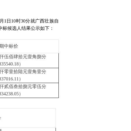
1日10时30分就广西壮族自
中标候选人结果公示如下：
期中标价
仟伍佰肆拾元壹角捌分
35540.18）
仟零壹拾陆元壹角壹分
37016.11）
仟贰佰叁拾捌元零伍分
34238.05）
号