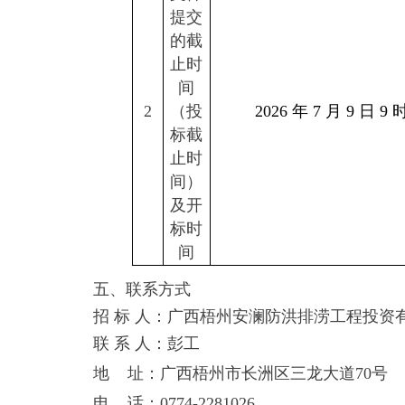
提交
的截
止时
间
2
（投
2026
年 7 月 9 日 9 
标截
止时
间）
及开
标时
间
五、联系方式
招 标 人：广西梧州安澜防洪排涝工程投资
联 系 人：彭工
地 址：广西梧州市长洲区三龙大道70号
电 话：0774-2281026