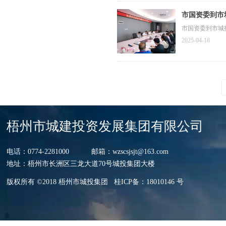
市国资委到市
市国资委到市城
2025-04-18
梧州市城建投资发展集团有限公司
电话：0774-2281000 邮箱：wzscsjsjt@163.com
地址：梧州市长洲区三龙大道70号城投集团大楼
版权所有 ©2018 梧州市城投集团
桂ICP备：18010146 号