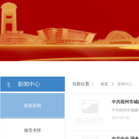
||
新闻中心
当前位置 ：
首页
ꄲ
新闻中心
中共梧州市城
最新新闻
中共梧州市城建
2025-05-26
领导关怀
中共中央 国